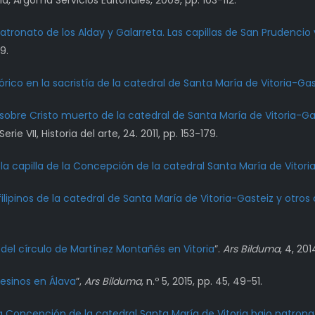
d, Árgoma Servicios Editoriales, 2009, pp. 103-112.
tronato de los Alday y Galarreta. Las capillas de San Prudencio 
39.
rico en la sacristía de la catedral de Santa María de Vitoria-Gas
obre Cristo muerto de la catedral de Santa María de Vitoria-Gas
 Serie VII, Historia del arte, 24. 2011, pp. 153-179.
la capilla de la Concepción de la catedral Santa María de Vitori
lipinos de la catedral de Santa María de Vitoria-Gasteiz y otros
 del círculo de Martínez Montañés en Vitoria
”.
Ars Bilduma
, 4, 201
esinos en Álava
”,
Ars Bilduma
, n.º 5, 2015, pp. 45, 49-51.
la Concepción de la catedral Santa María de Vitoria bajo patrona