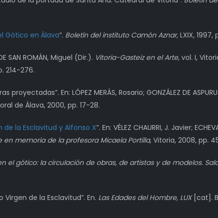
tudio de la portada de Santa Ana. Catedral de Vitoria”.
Boletín d
el Gótico en Álava
”.
Boletín del instituto Camón Aznar
, LXIX, 1997,
DE SAN ROMÁN, Miguel (Dir.).
Vitoria-Gasteiz en el Arte
, vol. I, Vi
p. 214-276.
ras proyectadas”. En: LÓPEZ MERÁS, Rosario; GONZÁLEZ DE ASPURU
oral de Álava, 2000, pp. 17-28.
n de la Esclavitud y Alfonso X
”. En: VÉLEZ CHAURRI, J. Javier; ECH
te en memoria de la profesora Micaela Portilla
, Vitoria, 2008, pp. 4
 en el gótico: la circulación de obras, de artistas y de modelos. S
 Virgen de la Esclavitud”. En.
Las Edades del Hombre, LUX
[cat]. 