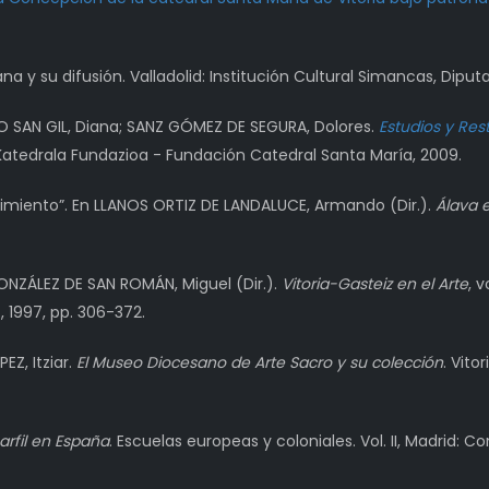
na y su difusión. Valladolid: Institución Cultural Simancas, Diputa
SAN GIL, Diana; SANZ GÓMEZ DE SEGURA, Dolores.
Estudios y Res
a Katedrala Fundazioa - Fundación Catedral Santa María, 2009.
acimiento”. En LLANOS ORTIZ DE LANDALUCE, Armando (Dir.).
Álava 
GONZÁLEZ DE SAN ROMÁN, Miguel (Dir.).
Vitoria-Gasteiz en el Arte
, 
, 1997, pp. 306-372.
Z, Itziar.
El Museo Diocesano de Arte Sacro y su colección
. Vit
arfil en España
. Escuelas europeas y coloniales. Vol. II, Madrid: C