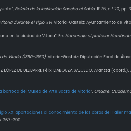
ayueta”,
Boletín de la Institución Sancho el Sabio
, 1976, n.º 20, pp.
Vitoria durante el siglo XVI
. Vitoria-Gasteiz: Ayuntamiento de Vito
na en la ciudad de Vitoria”. En:
Homenaje al profesor Hernánde
s de Vitoria (1350-1650)
. Vitoria-Gasteiz: Diputación Foral de Álava
Z LÓPEZ DE ULLIBARRI, Félix; DABOUZA SALCEDO, Arantza (coord.).
ía barroca del Museo de Arte Sacro de Vitoria
”.
Ondare. Cuaderno
 siglo XX: aportaciones al conocimiento de las obras del Taller m
p. 267-290.