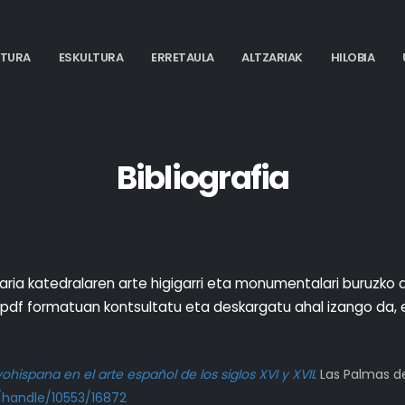
NTURA
ESKULTURA
ERRETAULA
ALTZARIAK
HILOBIA
Bibliografia
aria katedralaren arte higigarri eta monumentalari buruzko a
, pdf formatuan kontsultatu eta deskargatu ahal izango da, 
ohispana en el arte español de los siglos XVI y XVII
. Las Palmas d
s/handle/10553/16872