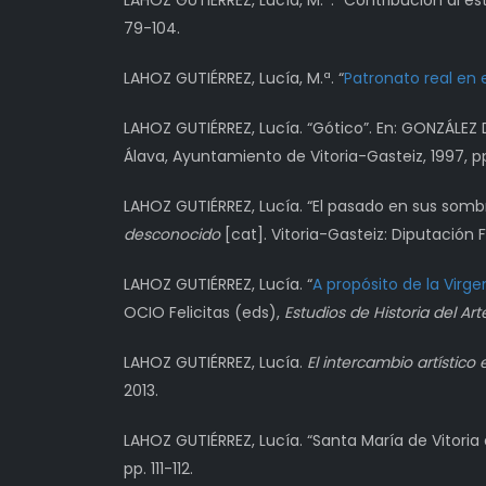
LAHOZ GUTIÉRREZ, Lucía, M.ª. “Contribución al es
79-104.
LAHOZ GUTIÉRREZ, Lucía, M.ª. “
Patronato real en 
LAHOZ GUTIÉRREZ, Lucía. “Gótico”. En: GONZÁLEZ 
Álava, Ayuntamiento de Vitoria-Gasteiz, 1997, p
LAHOZ GUTIÉRREZ, Lucía. “El pasado en sus somb
desconocido
[cat]. Vitoria-Gasteiz: Diputación F
LAHOZ GUTIÉRREZ, Lucía. “
A propósito de la Virge
OCIO Felicitas (eds),
Estudios de Historia del Ar
LAHOZ GUTIÉRREZ, Lucía.
El intercambio artístico
2013.
LAHOZ GUTIÉRREZ, Lucía. “Santa María de Vitoria o
pp. 111-112.