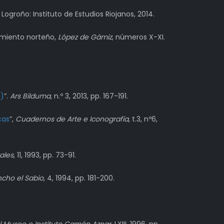
. Logroño: Instituto de Estudios Riojanos, 2014.
cimiento norteño,
López de Gámiz
, números X-XI.
8)
”.
Ars Bilduma
, n.º 3, 2013, pp. 167-191.
cas
”,
Cuadernos de Arte e Iconografía
, t.3, nº6,
ales
, 11, 1993, pp. 73-91.
ncho el Sabio
, 4, 1994, pp. 181-200.