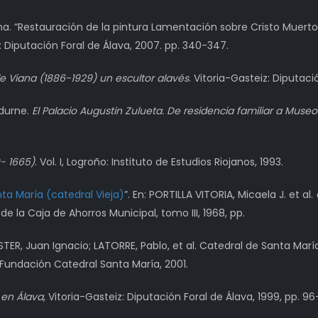
na. “Restauración de la pintura Lamentación sobre Cristo Muerto
z: Diputación Foral de Álava, 2007. pp. 340-347.
e Viana (1886-1929) un escultor alavés
. Vitoria-Gasteiz: Diputaci
Edurne.
El Palacio Augustin Zulueta. De residencia familiar a Museo
- 1665)
. Vol. I, Logroño: Instituto de Estudios Riojanos, 1993.
ta María (catedral Vieja)
”. En: PORTILLA VITORIA, Micaela J. et al.
 de la Caja de Ahorros Municipal, tomo III, 1968, pp.
R, Juan Ignacio; LATORRE, Pablo, et al. Catedral de Santa María
, Fundación Catedral Santa María, 2001.
 en Álava
, Vitoria-Gasteiz: Diputación Foral de Álava, 1999, pp. 96