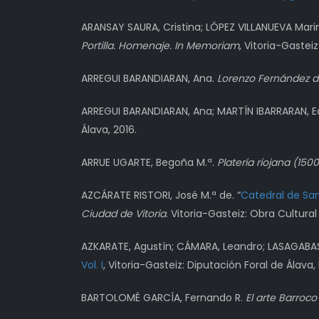
ARANSAY SAURA, Cristina; LÓPEZ VILLANUEVA Mari
Portilla. Homenaje. In Memoriam
, Vitoria-Gastei
ARREGUI BARANDIARAN, Ana.
Lorenzo Fernández d
ARREGUI BARANDIARAN, Ana; MARTÍN IBARRARAN, 
Álava, 2016.
ARRUE UGARTE, Begoña M.ª.
Platería riojana
(1500
AZCÁRATE RISTORI, José M.ª de. “
Catedral de San
Ciudad de Vitoria
. Vitoria-Gasteiz: Obra Cultural
AZKARATE, Agustín; CÁMARA, Leandro; LASAGABASTE
Vol. I
, Vitoria-Gasteiz: Diputación Foral de Álava
BARTOLOMÉ GARCÍA, Fernando R.
El arte Barroco