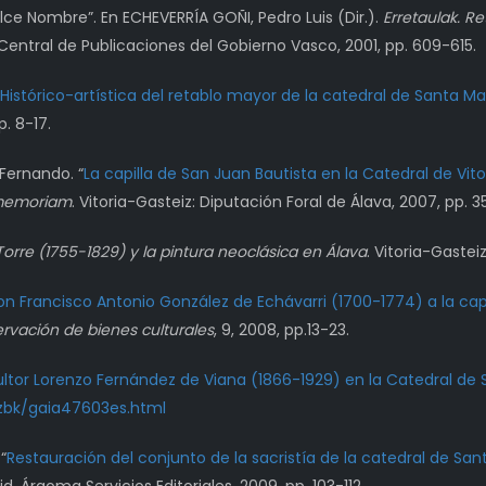
e Nombre”. En ECHEVERRÍA GOÑI, Pedro Luis (Dir.).
Erretaulak. R
o Central de Publicaciones del Gobierno Vasco, 2001, pp. 609-615.
Histórico-artística del retablo mayor de la catedral de Santa Mar
p. 8-17.
Fernando. “
La capilla de San Juan Bautista en la Catedral de Vi
 memoriam
. Vitoria-Gasteiz: Diputación Foral de Álava, 2007, pp. 
orre (1755-1829) y la pintura neoclásica en Álava
. Vitoria-Gastei
on Francisco Antonio González de Echávarri (1700-1774) a la cap
rvación de bienes culturales
, 9, 2008, pp.13-23.
ltor Lorenzo Fernández de Viana (1866-1929) en la Catedral de 
zbk/gaia47603es.html
“
Restauración del conjunto de la sacristía de la catedral de San