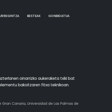
URREGINTZA
BESTEAK
GONBIDATUA
zterlanen oinarrizko aukeraketa txiki bat
elementu bakoitzaren fitxa teknikoan.
e Gran Canaria, Universidad de Las Palmas de