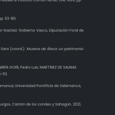
el Museo e Instituto Camón Aznar
, LXIII, 1996, pp.
 pp. 53-80.
toria-Gasteiz: Gobierno Vasco, Diputación Foral de
 Sara (coord.).
Museos de Álava: un patrimonio
EVARRÍA GOÑI, Pedro Luis; MARTÍNEZ DE SALINAS
5-53.
alamanca
, Universidad Pontificia de Salamanca,
Burgos, Carrión de los condes y Sahagún. 2021,