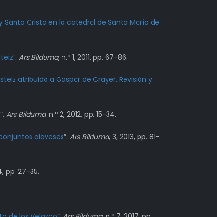
y Santo Cristo en la catedral de Santa María de
teiz
”.
Ars Bilduma
, n.º 1, 2011, pp. 67-86.
teiz atribuido a Gaspar de Crayer. Revisión y
a
”,
Ars Bilduma
, n.º 2, 2012, pp. 15-34.
 conjuntos alaveses
”.
Ars Bilduma
, 3, 2013, pp. 81-
4, pp. 27-35.
to de los Velasco
”.
Ars Bilduma
, n.º 7, 2017, pp.