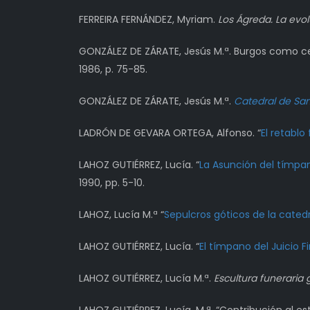
FERREIRA FERNÁNDEZ, Myriam.
Los Ágreda. La evol
GONZÁLEZ DE ZÁRATE, Jesús M.ª. Burgos como cen
1986, p. 75-85.
GONZÁLEZ DE ZÁRATE, Jesús M.ª.
Catedral de San
LADRÓN DE GEVARA ORTEGA, Alfonso. “
El retabl
LAHOZ GUTIÉRREZ, Lucía. “
La Asunción del tímpan
1990, pp. 5-10.
LAHOZ, Lucía M.ª “
Sepulcros góticos de la catedr
LAHOZ GUTIÉRREZ, Lucía. “
El tímpano del Juicio F
LAHOZ GUTIÉRREZ, Lucía M.ª.
Escultura funeraria 