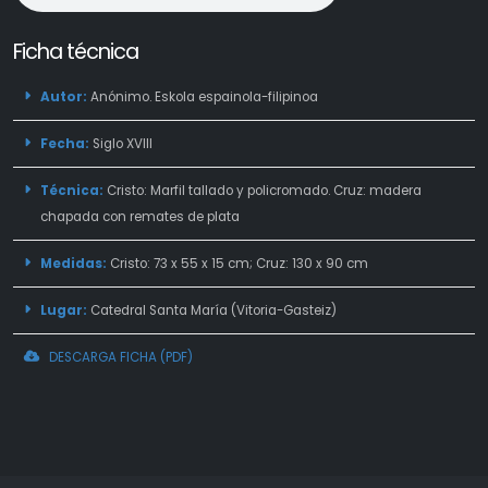
Ficha técnica
Autor:
Anónimo. Eskola espainola-filipinoa
Fecha:
Siglo XVIII
Técnica:
Cristo: Marfil tallado y policromado. Cruz: madera
chapada con remates de plata
Medidas:
Cristo: 73 x 55 x 15 cm; Cruz: 130 x 90 cm
Lugar:
Catedral Santa María (Vitoria-Gasteiz)
DESCARGA FICHA (PDF)