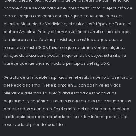
iglesia, pero la Real Academia de Bellas Artes de San Fernando
aconsejó que se colocara en el presbiterio. Para la ejecución de
todo el conjunto se contó con el arquitecto Antonio Rubio, el
escultor Mauricio de Valdivielso, el pintor José López de Torre, el
platero Anselmo Prior y el tornero Julián de Urrutia. Las obras se
terminaron en las fechas previstas, no así los pagos, que se
retrasaron hasta 1810 y tuvieron que recurrir a vender algunas
alhajas de plata para poder finiquitar los trabajos. Esta sillería
parece que fue desmontada a principios del siglo XX.
Se trata de un mueble inspirado en el estilo Imperio o fase tardía
del Neoclasicismo. Tiene planta en U, con dos niveles y dos
hileras de asientos. La sillería alta estaba destinada a las
dignidades y canónigos, mientras que en la baja se situaban los
beneficiados y cantores. En el centro del nivel superior destaca
la silla episcopal acompañada en su orden inferior por el sitial
reservado al prior del cabildo.