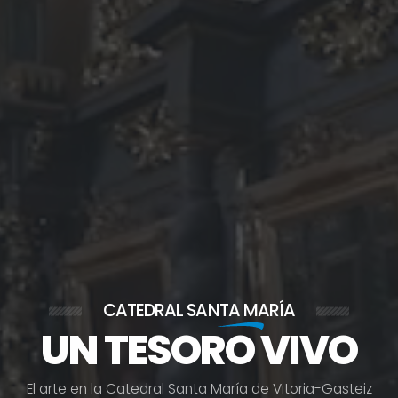
CATEDRAL
SANTA MARÍA
UN TESORO VIVO
E
l
a
r
t
e
e
n
l
a
C
a
t
e
d
r
a
l
S
a
n
t
a
M
a
r
í
a
d
e
V
i
t
o
r
i
a
-
G
a
s
t
e
i
z