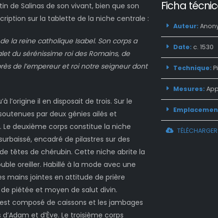
Ficha técni
in de Salinas de son vivant, bien que son
ription sur la tablette de la niche centrale :
Auteur:
Anony
 de la reine catholique Isabel. Son corps a
Date:
c. 1530
valet du sérénissime roi des Romains, de
s de l’empereur et roi notre seigneur dont
Technique:
Pi
Mesures:
Appr
origine il en disposait de trois. Sur le
Emplacemen
 soutenues par deux génies ailés et
. Le deuxième corps constitue la niche
TÉLÉCHARGER 
urbaissé, encadré de pilastres sur des
 de têtes de chérubin. Cette niche abrite la
uble oreiller. Habillé à la mode avec une
s mains jointes en attitude de prière
de piétée et moyen de salut divin.
unt est composé de caissons et les jambages
d’Adam et d’Ève. Le troisième corps