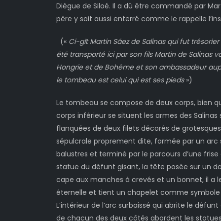
Diègue de Siloé. Il a dû être commandé par Mart
père y soit aussi enterré comme le rappelle l’insc
(«
Ci-gît Martin Sáez de Salinas qui fut trésorier
été transporté ici par son fils Martin de Salinas 
Hongrie et de Bohême et son ambassadeur auprè
le tombeau est celui qui est ses pieds
»)
Le tombeau se compose de deux corps, bien qu’à l’
corps inférieur se situent les armes des Salinas
flanquées de deux filets décorés de grotesques
sépulcrale proprement dite, formée par un arc s
balustres et terminé par le parcours d’une frise
statue du défunt gisant, la tête posée sur un do
cape aux manches à crevés et un bonnet, il a le
éternelle et tient un chapelet comme symbole 
L’intérieur de l’arc surbaissé qui abrite le déf
de chacun des deux côtés abordent les statues 