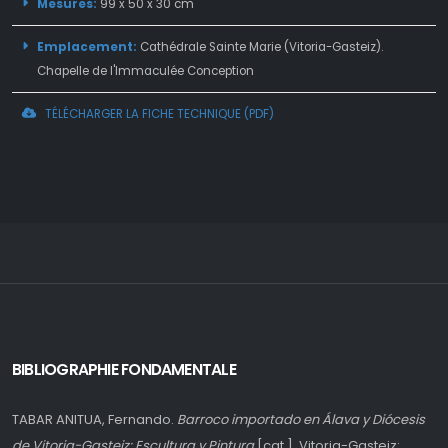
Mesures:
99 x 50 x 30 cm
Emplacement:
Cathédrale Sainte Marie (Vitoria-Gasteiz).
Chapelle de l'Immaculée Conception
TÉLÉCHARGER LA FICHE TECHNIQUE (PDF)
BIBLIOGRAPHIE FONDAMENTALE
TABAR ANITUA, Fernando.
Barroco importado en Álava y Diócesis
de Vitoria-Gasteiz: Escultura y Pintura
[cat.]. Vitoria-Gasteiz: