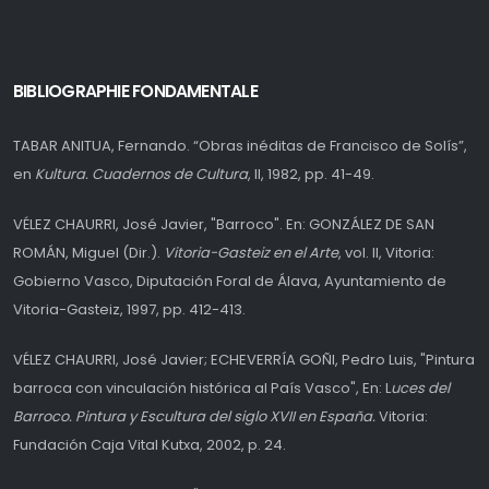
BIBLIOGRAPHIE FONDAMENTALE
TABAR ANITUA, Fernando. “Obras inéditas de Francisco de Solís”,
en
Kultura. Cuadernos de Cultura
, II, 1982, pp. 41-49.
VÉLEZ CHAURRI, José Javier, "Barroco". En: GONZÁLEZ DE SAN
ROMÁN, Miguel (Dir.).
Vitoria-Gasteiz en el Arte
, vol. II, Vitoria:
Gobierno Vasco, Diputación Foral de Álava, Ayuntamiento de
Vitoria-Gasteiz, 1997, pp. 412-413.
VÉLEZ CHAURRI, José Javier; ECHEVERRÍA GOÑI, Pedro Luis, "Pintura
barroca con vinculación histórica al País Vasco", En: L
uces del
Barroco. Pintura y Escultura del siglo XVII en España.
Vitoria:
Fundación Caja Vital Kutxa, 2002, p. 24.