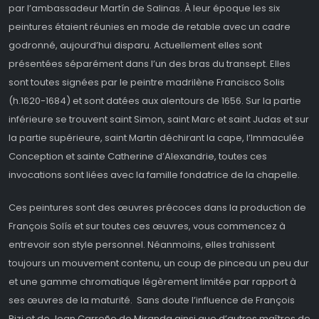
par l’ambassadeur Martín de Salinas. À leur époque les six
peintures étaient réunies en mode de retable avec un cadre
godronné, aujourd’hui disparu. Actuellement elles sont
présentées séparément dans l’un des bras du transept. Elles
sont toutes signées par le peintre madrilène Francisco Solis
(h.1620-1684) et sont datées aux alentours de 1656. Sur la partie
inférieure se trouvent saint Simon, saint Marc et saint Judas et sur
la partie supérieure, saint Martin déchirant la cape, l’Immaculée
Conception et sainte Catherine d’Alexandrie, toutes ces
invocations sont liées avec la famille fondatrice de la chapelle.
Ces peintures sont des œuvres précoces dans la production de
François Solís et sur toutes ces œuvres, vous commencez à
entrevoir son style personnel. Néanmoins, elles trahissent
toujours un mouvement contenu, un coup de pinceau un peu dur
et une gamme chromatique légèrement limitée par rapport à
ses œuvres de la maturité. Sans doute l’influence de François
Rizi et de Jean Carreño de Miranda ainsi que d’autres maîtres de