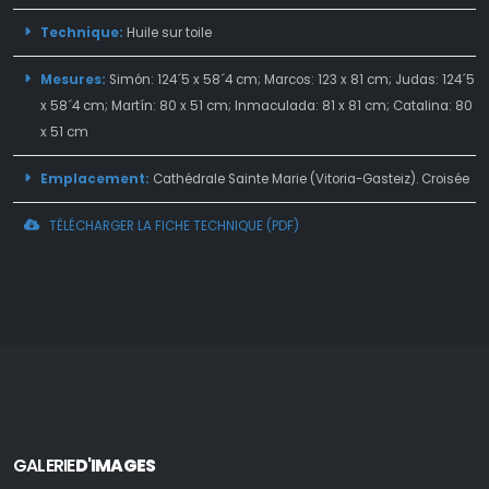
Technique:
Huile sur toile
Mesures:
Simón: 124´5 x 58´4 cm; Marcos: 123 x 81 cm; Judas: 124´5
x 58´4 cm; Martín: 80 x 51 cm; Inmaculada: 81 x 81 cm; Catalina: 80
x 51 cm
Emplacement:
Cathédrale Sainte Marie (Vitoria-Gasteiz). Croisée
TÉLÉCHARGER LA FICHE TECHNIQUE (PDF)
GALERIE
D'IMAGES