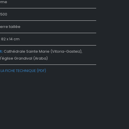
yme
1500
erre taillée
 82 x 14 cm
t:
Cathédrale Sainte Marie (Vitoria-Gasteiz),
l'église Grandival (Araba)
LA FICHE TECHNIQUE (PDF)