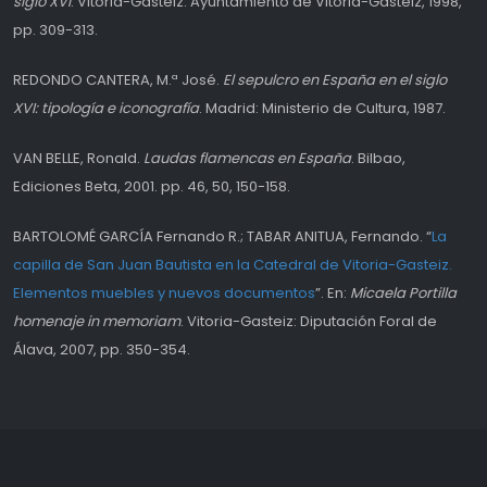
siglo XVI
. Vitoria-Gasteiz: Ayuntamiento de Vitoria-Gasteiz, 1998,
pp. 309-313.
REDONDO CANTERA, M.ª José.
El sepulcro en España en el siglo
XVI: tipología e iconografía
. Madrid: Ministerio de Cultura, 1987.
VAN BELLE, Ronald.
Laudas flamencas en España
. Bilbao,
Ediciones Beta, 2001. pp. 46, 50, 150-158.
BARTOLOMÉ GARCÍA Fernando R.; TABAR ANITUA, Fernando. “
La
capilla de San Juan Bautista en la Catedral de Vitoria-Gasteiz.
Elementos muebles y nuevos documentos
”. En:
Micaela Portilla
homenaje in memoriam
. Vitoria-Gasteiz: Diputación Foral de
Álava, 2007, pp. 350-354.