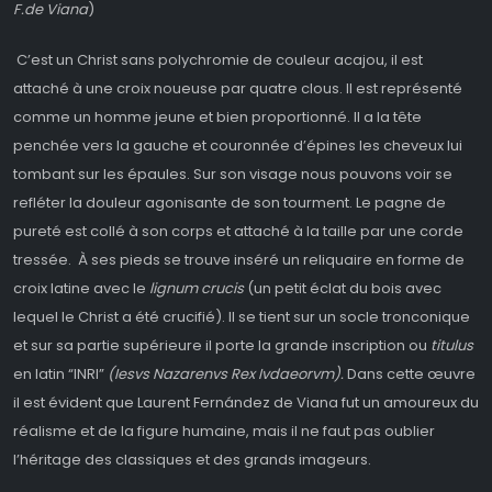
F.de Viana
)
C’est un Christ sans polychromie de couleur acajou, il est
attaché à une croix noueuse par quatre clous. Il est représenté
comme un homme jeune et bien proportionné. Il a la tête
penchée vers la gauche et couronnée d’épines les cheveux lui
tombant sur les épaules. Sur son visage nous pouvons voir se
refléter la douleur agonisante de son tourment. Le pagne de
pureté est collé à son corps et attaché à la taille par une corde
tressée. À ses pieds se trouve inséré un reliquaire en forme de
croix latine avec le
lignum crucis
(un petit éclat du bois avec
lequel le Christ a été crucifié). Il se tient sur un socle tronconique
et sur sa partie supérieure il porte la grande inscription ou
titulus
en latin “INRI”
(Iesvs Nazarenvs Rex Ivdaeorvm).
Dans cette œuvre
il est évident que Laurent Fernández de Viana fut un amoureux du
réalisme et de la figure humaine, mais il ne faut pas oublier
l’héritage des classiques et des grands imageurs.